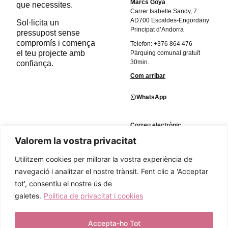
Marcs Goya
que necessites.
Carrer Isabelle Sandy, 7
AD700 Escaldes-Engordany
Sol·licita un
Principat d’Andorra
pressupost sense
compromís i comença
Telefon: ‭+376 864 476‬
el teu projecte amb
Pàrquing comunal gratuït
30min.
confiança.
Com arribar
WhatsApp
Correu electrònic
info@marcsestil.com
Valorem la vostra privacitat
Utilitzem cookies per millorar la vostra experiència de
Instagram
@Marcsestil
navegació i analitzar el nostre trànsit. Fent clic a 'Acceptar
tot', consentiu el nostre ús de
galetes.
Politica de privacitat i cookies
Accepta-ho Tot