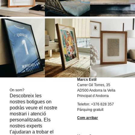
Marcs Estil
Carrer Gil Torres, 35
On som?
AD500 Andorra la Vella
Descobreix les
Principat d’Andorra
nostres botigues on
Telefon: +376 828 357
podràs veure el nostre
Pàrquing gratuït
mostrari i atenció
Com arribar
personalitzada. Els
nostres experts
t’ajudaran a trobar el